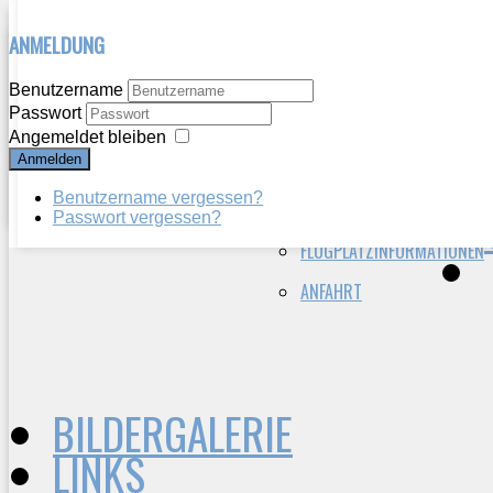
ANMELDUNG
HERZLICH WILLKOMMEN
WIR ÜBER UNS
Benutzername
Passwort
VEREINSGESCHICHTE
AKTUELLES
Angemeldet bleiben
Anmelden
VORSTAND
BERICHTE
Benutzername vergessen?
VEREIN HEUTE
ANFLUGKARTE
Passwort vergessen?
FLUGPLATZINFORMATIONEN
ANFAHRT
BILDERGALERIE
LINKS