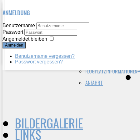
ANMELDUNG
HERZLICH WILLKOMMEN
WIR ÜBER UNS
Benutzername
Passwort
VEREINSGESCHICHTE
AKTUELLES
Angemeldet bleiben
Anmelden
VORSTAND
BERICHTE
Benutzername vergessen?
VEREIN HEUTE
ANFLUGKARTE
Passwort vergessen?
FLUGPLATZINFORMATIONEN
ANFAHRT
BILDERGALERIE
LINKS